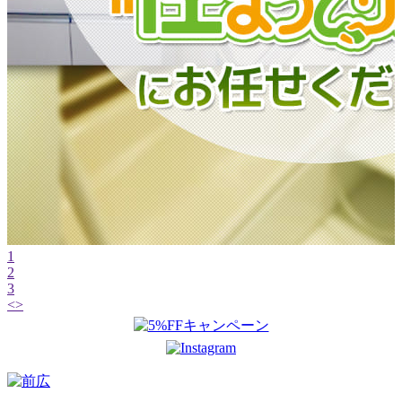
1
2
3
<
>