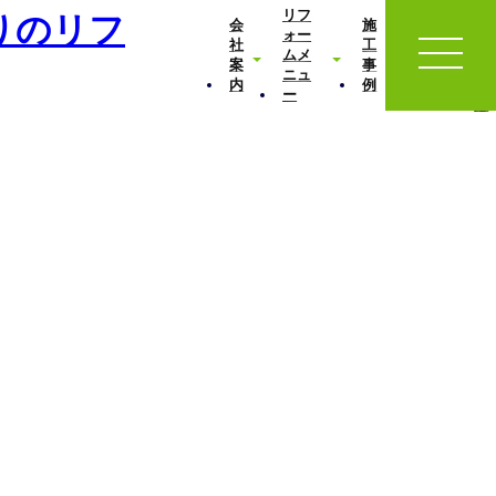
お
リフ
お
会
施
問
ォー
客
社
工
い
ムメ
様
案
事
合
ニュ
の
内
例
わ
ー
声
せ