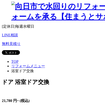
[受付]9:00~20:00[定休日]毎週水曜日
0120-089-810
電話相談
[受付]9:00~20:00
[定休日]毎週水曜日
LINE相談
無料見積り
TOP
リフォームメニュー
浴室ドア交換
ドア
浴室ドア交換
21,780
円~
(税込)