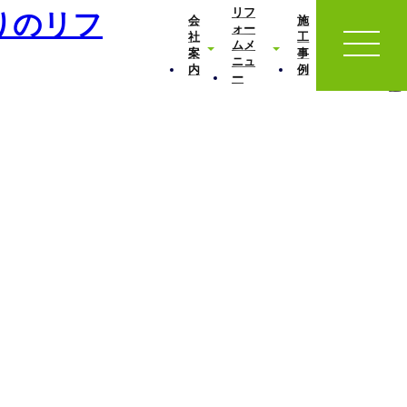
お
リフ
お
会
施
問
ォー
客
社
工
い
ムメ
様
案
事
合
ニュ
の
内
例
わ
ー
声
せ